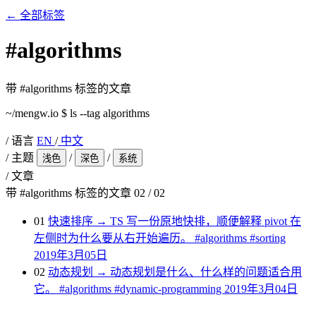
←
全部标签
#
algorithms
带 #algorithms 标签的文章
~/mengw.io
$
ls --tag algorithms
/
语言
EN
/
中文
/
主题
/
/
浅色
深色
系统
/
文章
带 #algorithms 标签的文章
02
/
02
01
快速排序
→
TS 写一份原地快排，顺便解释 pivot 在
左侧时为什么要从右开始遍历。
#algorithms
#sorting
2019年3月05日
02
动态规划
→
动态规划是什么、什么样的问题适合用
它。
#algorithms
#dynamic-programming
2019年3月04日
    ________________
