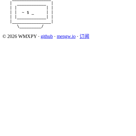
   |  ____________  |

   | |            | |

   | |  ~ $ _     | |

   | |____________| |

   |________________|

      \_________/
© 2026 WMXPY
·
github
·
mengw.io
·
订阅