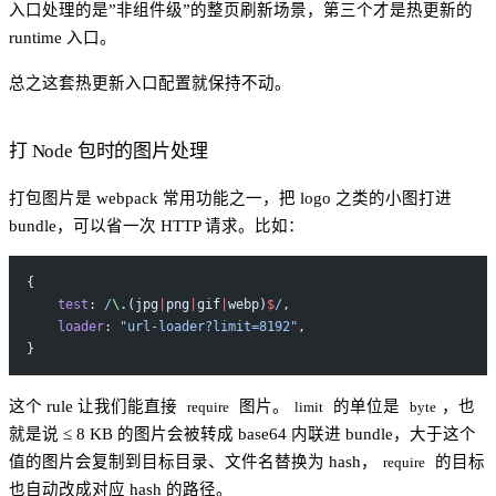
入口处理的是”非组件级”的整页刷新场景，第三个才是热更新的
runtime 入口。
总之这套热更新入口配置就保持不动。
打 Node 包时的图片处理
打包图片是 webpack 常用功能之一，把 logo 之类的小图打进
bundle，可以省一次 HTTP 请求。比如：
{
    test
:
 /
\.
(jpg
|
png
|
gif
|
webp)
$
/
,
    loader
: 
"url-loader?limit=8192"
,
}
这个 rule 让我们能直接
图片。
的单位是
，也
require
limit
byte
就是说 ≤ 8 KB 的图片会被转成 base64 内联进 bundle，大于这个
值的图片会复制到目标目录、文件名替换为 hash，
的目标
require
也自动改成对应 hash 的路径。