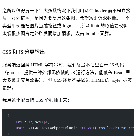
之所以值得提一下：大多数情况下我们用这个 loader 而不是直接
放一张外链图，是因为要复用这张图、希望减少请求数量。一个
典型用例是把图片当成按钮或 logo——所以 limit 的取值要权衡：
太低很多图片走外链反而增加请求，太高 bundle 又胖。
CSS 和 JS 分离输出
服务端返回纯 HTML 字符串时，我们尽量不让里面带 JS 代码
（ghoti-cli 提供一种外部无依赖的 JS 运行方法，能覆盖 React 里
大多数无交互效果）。但 CSS 还是不要嵌进 HTML 的
标签
style
更好。
我用这个配置把 CSS 单独抽出来：
{
    test
:
 /
\.
sass
$
/
,
    use
: ExtractTextWebpackPlugin.
extract
(
"css-loader?source
}