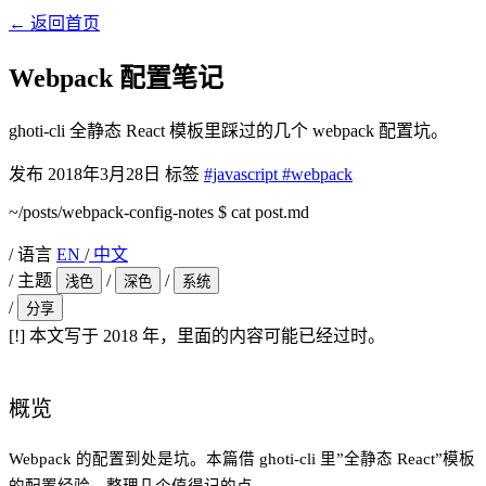
←
返回首页
Webpack 配置笔记
ghoti-cli 全静态 React 模板里踩过的几个 webpack 配置坑。
发布
2018年3月28日
标签
#javascript
#webpack
~/posts/webpack-config-notes
$
cat post.md
/
语言
EN
/
中文
/
主题
/
/
浅色
深色
系统
/
分享
[!]
本文写于 2018 年，里面的内容可能已经过时。
概览
Webpack 的配置到处是坑。本篇借 ghoti-cli 里”全静态 React”模板
的配置经验，整理几个值得记的点。