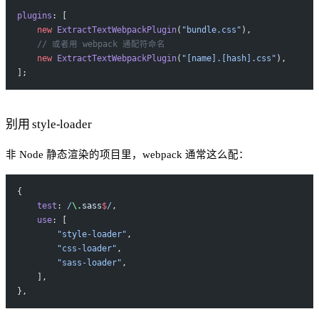
plugins
: [
    new
 ExtractTextWebpackPlugin
(
"bundle.css"
),
    // 或者用 webpack 通配符命名
    new
 ExtractTextWebpackPlugin
(
"[name].[hash].css"
),
];
别用 style-loader
非 Node 静态渲染的项目里，webpack 通常这么配：
{
    test
:
 /
\.
sass
$
/
,
    use
: [
        "style-loader"
,
        "css-loader"
,
        "sass-loader"
,
    ],
},