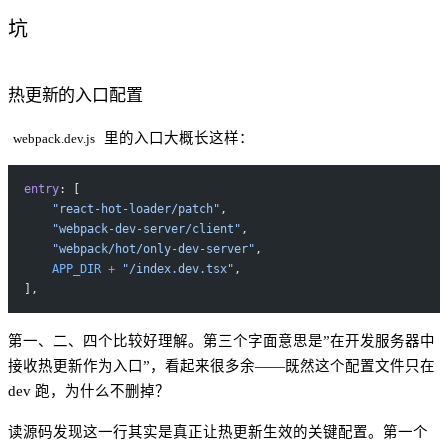
坑
热更新的入口配置
里的入口大概长这样：
webpack.dev.js
entry
: [
    "react-hot-loader/patch"
,
    "webpack-dev-server/client"
,
    "webpack/hot/only-dev-server"
,
    APP_DIR
 +
 "/index.dev.tsx"
,
],
第一、二、四个比较好理解。第三个字面意思是”在开发服务器中
接收热更新作为入口”，看起来很多余——既然这个配置文件只在
dev 跑，为什么不删掉？
读源码发现这一行其实是真正让热更新生效的关键配置。第一个