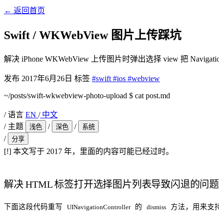
←
返回首页
Swift / WKWebView 图片上传踩坑
解决 iPhone WKWebView 上传图片时弹出选择 view 把 Navigat
发布
2017年6月26日
标签
#swift
#ios
#webview
~/posts/swift-wkwebview-photo-upload
$
cat post.md
/
语言
EN
/
中文
/
主题
/
/
浅色
深色
系统
/
分享
[!]
本文写于 2017 年，里面的内容可能已经过时。
解决 HTML 标签打开选择图片列表导致闪退的问题
下面这段代码重写
的
方法，用来支
UINavigationController
dismiss