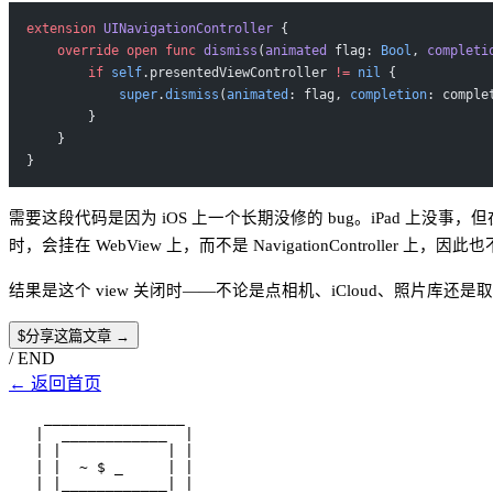
extension
 UINavigationController
 {
    override
 open
 func
 dismiss
(
animated
 flag: 
Bool
, 
completi
        if
 self
.presentedViewController 
!=
 nil
 {
            super
.
dismiss
(
animated
: flag, 
completion
: comple
        }
    }
}
需要这段代码是因为 iOS 上一个长期没修的 bug。iPad 上没事，但在 i
时，会挂在 WebView 上，而不是 NavigationController 上，因此也不会接
结果是这个 view 关闭时——不论是点相机、iCloud、照片库还是取消——
$
分享这篇文章 →
/
END
←
返回首页
    ________________

   |  ____________  |

   | |            | |

   | |  ~ $ _     | |

   | |____________| |
