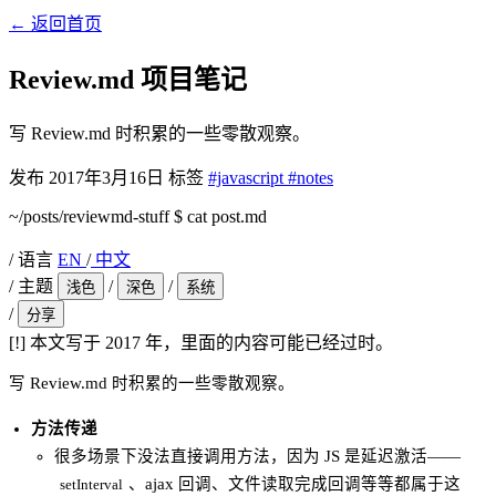
←
返回首页
Review.md 项目笔记
写 Review.md 时积累的一些零散观察。
发布
2017年3月16日
标签
#javascript
#notes
~/posts/reviewmd-stuff
$
cat post.md
/
语言
EN
/
中文
/
主题
/
/
浅色
深色
系统
/
分享
[!]
本文写于 2017 年，里面的内容可能已经过时。
写 Review.md 时积累的一些零散观察。
方法传递
很多场景下没法直接调用方法，因为 JS 是延迟激活——
、ajax 回调、文件读取完成回调等等都属于这
setInterval