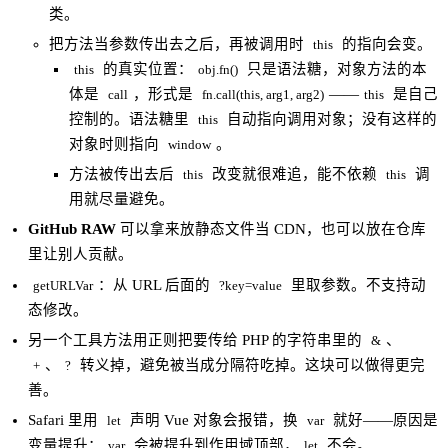
类。
把方法当参数传出去之后，再被调用时
的指向会变。
this
的真实位置：
只是语法糖，对象方法的本
this
obj.fn()
体是
，形式是
——
是自己
call
fn.call(this, arg1, arg2)
this
控制的。语法糖里
自动指向调用对象；没有这样的
this
对象时则指向
。
window
方法被传出去后
改变就很难追，能不依赖
调
this
this
用就尽量避免。
GitHub RAW
可以拿来放静态文件当 CDN，也可以放在仓库
里让别人贡献。
：从 URL 后面的
里取参数。不支持动
getURLVar
?key=value
态修改。
另一个工具方法用正则把要传给 PHP 的字符串里的
、
&
、
转义掉，避免被当成分隔符吃掉。这块可以做得更完
+
?
善。
Safari 里用
声明 Vue 对象会报错，换
就好——原因是
let
var
变量提升：
会被提升到作用域顶部，
不会。
var
let