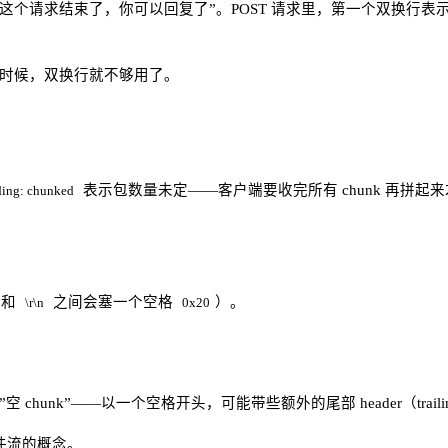
”这个请求结束了，你可以回复了”。POST 请求里，第一个双换行表示 he
时候，双换行就不够用了。
表示包数量未定——客户端要收完所有 chunk 再拼起
ding: chunked
小和
之间会塞一个空格
）。
\r\n
0x20
空 chunk”——以一个空格开头，可能带些额外的尾部 header（trai
文件流的概念。