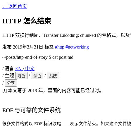
←
返回首页
HTTP 怎么结束
HTTP 双换行结尾、Transfer-Encoding: chunked 的包格
发布
2019年3月31日
标签
#http
#networking
~/posts/http-end-of-story
$
cat post.md
/
语言
EN
/
中文
/
主题
/
/
浅色
深色
系统
/
分享
[!]
本文写于 2019 年，里面的内容可能已经过时。
EOF 与可靠的文件系统
很多文件格式以 EOF 标识收尾——表示文件结束。如果这个文