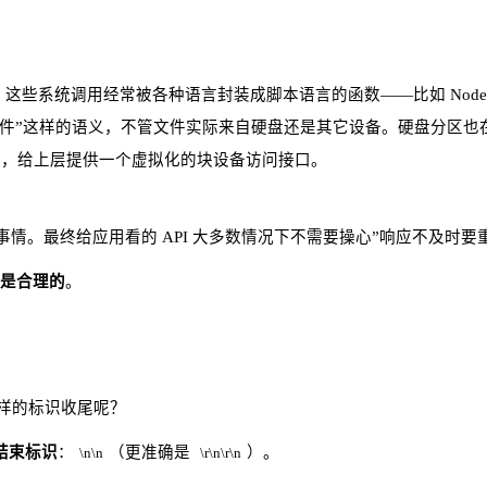
这些系统调用经常被各种语言封装成脚本语言的函数——比如 Node
文件”这样的语义，不管文件实际来自硬盘还是其它设备。硬盘分区也
，给上层提供一个虚拟化的块设备访问接口。
。最终给应用看的 API 大多数情况下不需要操心”响应不及时要
，是合理的
。
这样的标识收尾呢？
结束标识
：
（更准确是
）。
\n\n
\r\n\r\n